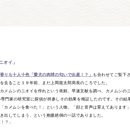
ニオイ」
香りも十人十色「愛犬の肉球の匂いで出産！？」
も合わせてご覧下
を去ること１９年前、まだ上岡龍太郎局長のころでした。
カメムシのニオイを作れという依頼。早速文献を調べ、カメムシの
究の専門家の研究室に探偵が持参しその効果を検証したのです。その結
「カメムシを食べた！」という人物。「顔と音声は変えてあります
き出してしまう、という抱腹絶倒の一話でありました。
産！？」