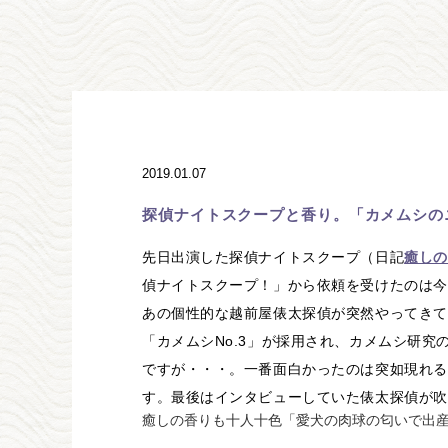
2019.01.07
探偵ナイトスクープと香り。「カメムシの
先日出演した探偵ナイトスクープ（日記
癒しの
偵ナイトスクープ！」から依頼を受けたのは今
あの個性的な越前屋俵太探偵が突然やってきて
「カメムシNo.3」が採用され、カメムシ研
ですが・・・。一番面白かったのは突如現れる
す。最後はインタビューしていた俵太探偵が吹
癒しの香りも十人十色「愛犬の肉球の匂いで出