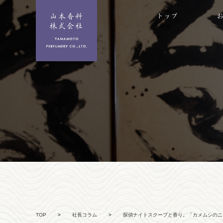
TOP
>
社長コラム
>
探偵ナイトスクープと香り。「カメムシのニ