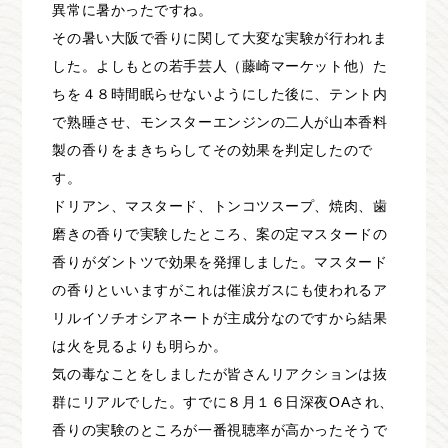
異常に暑かったですね。
その暑い大阪で香りに関して大変な実験が行われま
した。よしもとの若手芸人（藤崎マーケット他）た
ちを４８時間眠らせないようにした後に、テント内
で熟睡させ、モンスターエンジンの二人が山本香料
製の香りをまきちらしてその効果を判定したので
す。
ドリアン、マスタード、トンコツスープ、焼肉、歯
磨きの香りで実験したところ、案の定マスタードの
香りがダントツで効果を発揮しました。マスタード
の香りといいますがこれは催涙ガスにも使われるア
リルイソチオシアネートが主成分なのですから結果
は火を見るよりも明らか。
気の毒なことをしましたが皆さんリアクションは抜
群にリアルでした。すでに８月１６日深夜OAされ、
香りの実験のところが一番視聴率が高かったそうで